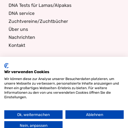
DNA Tests für Lamas/Alpakas
DNA service
Zuchtvereine/Zuchtbücher
Über uns
Nachrichten
Kontakt
Newsletter
Wir verwenden Cookies
Wir können diese zur Analyse unserer Besucherdaten platzieren, um
Ich bin interessiert an
unsere Webseite zu verbessern, personalisierte Inhalte anzuzeigen und
Ihnen ein großartiges Webseiten-Erlebnis zu bieten. Für weitere
Informationen zu den von uns verwendeten Cookies öffnen Sie die
Einstellungen.
Email
Filter
Ok, weitermachen
Ablehnen
Nac
obe
Nein, anpassen