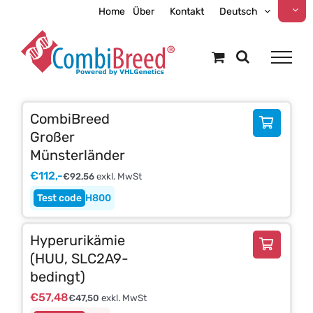
Zum
Home
Über
Kontakt
Deutsch
Inhalt
springen
CombiBreed
Großer
Münsterländer
€
112,-
€
92,56
exkl. MwSt
H800
Hyperurikämie
(HUU, SLC2A9-
bedingt)
€
57,48
€
47,50
exkl. MwSt