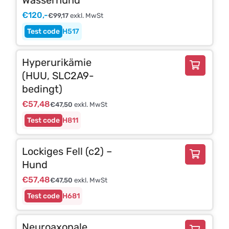
€
120,-
€
99,17
exkl. MwSt
H517
Hyperurikämie
(HUU, SLC2A9-
bedingt)
€
57,48
€
47,50
exkl. MwSt
H811
Lockiges Fell (c2) –
Hund
€
57,48
€
47,50
exkl. MwSt
H681
Neuroaxonale