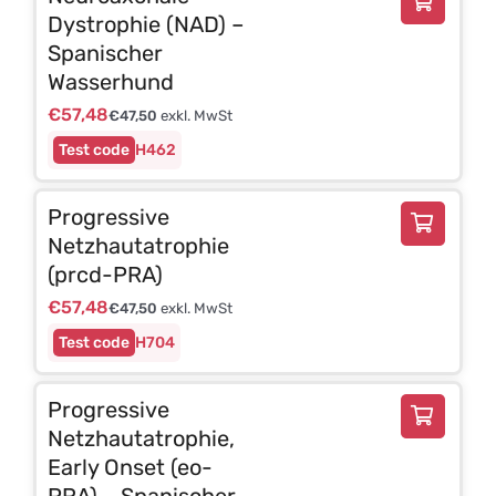
Dystrophie (NAD) –
Spanischer
Wasserhund
€
57,48
€
47,50
exkl. MwSt
H462
Progressive
Netzhautatrophie
(prcd-PRA)
€
57,48
€
47,50
exkl. MwSt
H704
Progressive
Netzhautatrophie,
Early Onset (eo-
PRA) – Spanischer