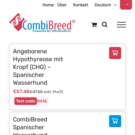
Zum
Home
Über
Kontakt
Deutsch
Inhalt
springen
Angeborene
Hypothyreose mit
Kropf (CHG) –
Spanischer
Wasserhund
€
57,48
€
47,50
exkl. MwSt
H416
CombiBreed
Spanischer
Wasserhund