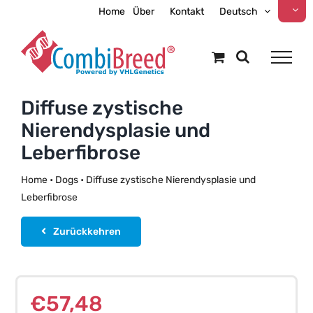
Zum
Home
Über
Kontakt
Deutsch
Inhalt
springen
Diffuse zystische
Nierendysplasie und
Leberfibrose
Home
•
Dogs
•
Diffuse zystische Nierendysplasie und
Leberfibrose
Zurückkehren
€
57,48