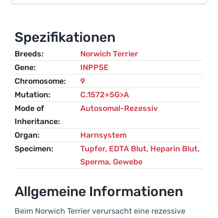
und
Leberfibrose
Menge
Spezifikationen
Breeds
Norwich Terrier
Gene
INPP5E
Chromosome
9
Mutation
C.1572+5G>A
Mode of
Autosomal-Rezessiv
Inheritance
Organ
Harnsystem
Specimen
Tupfer, EDTA Blut, Heparin Blut,
Sperma, Gewebe
Allgemeine Informationen
Beim Norwich Terrier verursacht eine rezessive