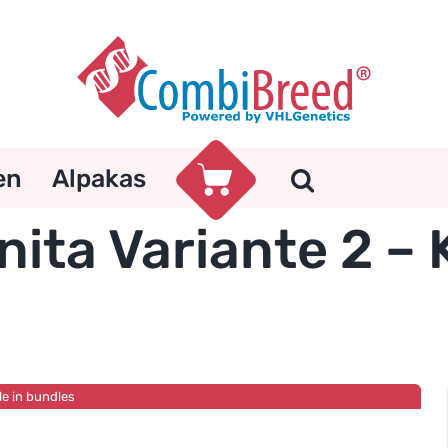
en
Alpakas
ita Variante 2 – 
le in bundles