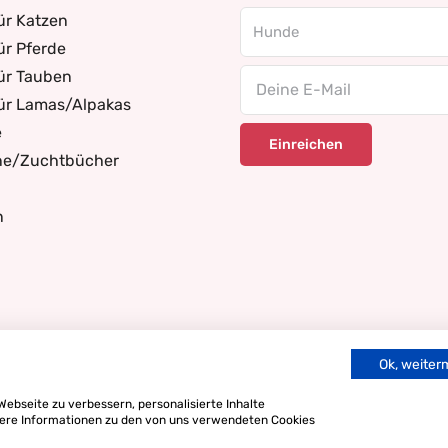
ür Katzen
ür Pferde
ür Tauben
Email
für Lamas/Alpakas
e
ne/Zuchtbücher
n
Ok, weite
ebseite zu verbessern, personalisierte Inhalte
itere Informationen zu den von uns verwendeten Cookies