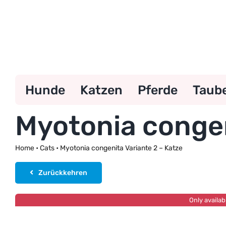
Zum
Inhalt
springen
Hunde
Katzen
Pferde
Taub
Myotonia congen
Home
•
Cats
•
Myotonia congenita Variante 2 – Katze
Zurückkehren
Only availab