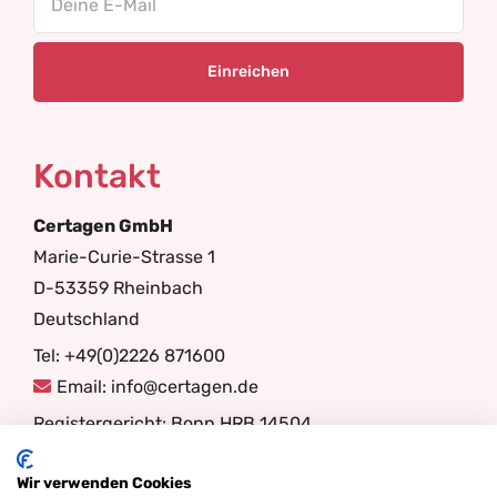
Kontakt
Certagen GmbH
Marie-Curie-Strasse 1
D-53359 Rheinbach
Deutschland
Tel: +49(0)2226 871600
Email: info@certagen.de
Registergericht: Bonn HRB 14504
Ust-ID-Nr.: DE247730580
Wir verwenden Cookies
Geschäftsführer: Prof. Dr. Ynte Schukken, Albertus