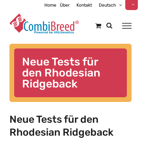
Zum
Home
Über
Kontakt
Deutsch
Inhalt
springen
Neue Tests für
den Rhodesian
Ridgeback
Neue Tests für den
Rhodesian Ridgeback