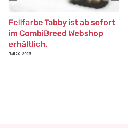
Fellfarbe Tabby ist ab sofort
im CombiBreed Webshop
erhältlich.
A
Juli 20, 2023