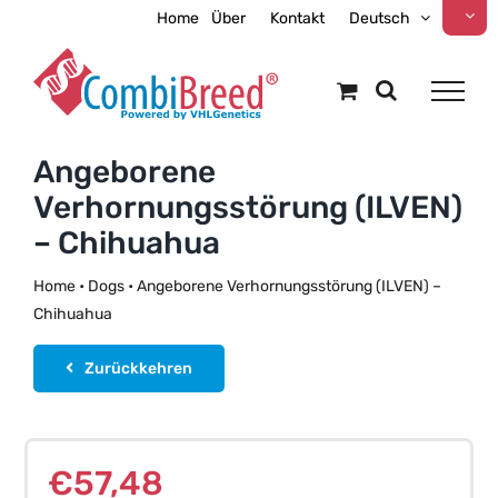
Zum
Home
Über
Kontakt
Deutsch
Inhalt
springen
Angeborene
Verhornungsstörung (ILVEN)
– Chihuahua
Home
•
Dogs
•
Angeborene Verhornungsstörung (ILVEN) –
Chihuahua
Zurückkehren
€
57,48