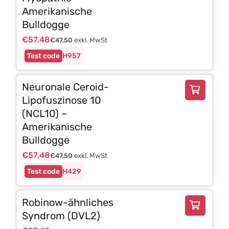
Amerikanische
Bulldogge
€
57,48
€
47,50
exkl. MwSt
H957
Neuronale Ceroid-
Lipofuszinose 10
(NCL10) –
Amerikanische
Bulldogge
€
57,48
€
47,50
exkl. MwSt
H429
Robinow-ähnliches
Syndrom (DVL2)