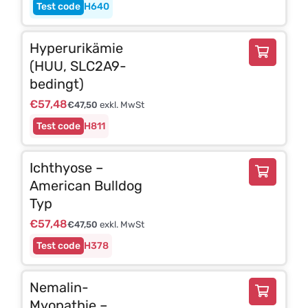
H640
Hyperurikämie
(HUU, SLC2A9-
bedingt)
€
57,48
€
47,50
exkl. MwSt
H811
Ichthyose –
American Bulldog
Typ
€
57,48
€
47,50
exkl. MwSt
H378
Nemalin-
Myopathie –