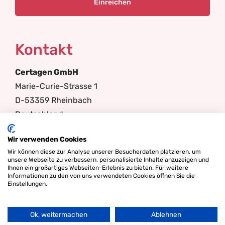
Kontakt
Certagen GmbH
Marie-Curie-Strasse 1
D-53359 Rheinbach
Deutschland
Tel: +49(0)2226 871600
Wir verwenden Cookies
Email: info@certagen.de
Wir können diese zur Analyse unserer Besucherdaten platzieren, um
unsere Webseite zu verbessern, personalisierte Inhalte anzuzeigen und
Registergericht: Bonn HRB 14504
Ihnen ein großartiges Webseiten-Erlebnis zu bieten. Für weitere
Ust-ID-Nr.: DE247730580
Informationen zu den von uns verwendeten Cookies öffnen Sie die
Filter
Einstellungen.
Geschäftsführer: Prof. Dr. Ynte Schukken, Albertus
de Lange
Ok, weitermachen
Ablehnen