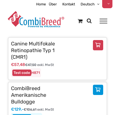
Zum
Home
Über
Kontakt
Deutsch
Inhalt
springen
Canine Multifokale
Retinopathie Typ 1
(CMR1)
€
57,48
€
47,50
exkl. MwSt
H871
CombiBreed
Amerikanische
Bulldogge
€
129,-
€
106,61
exkl. MwSt