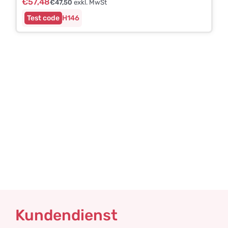
€
57,48
€
47,50
exkl. MwSt
H146
Kundendienst