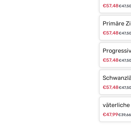
€
57,48
€
47,5
Primäre Zi
€
57,48
€
47,5
Progressi
€
57,48
€
47,5
Schwanzlä
€
57,48
€
47,5
väterlich
€
47,99
€
39,66