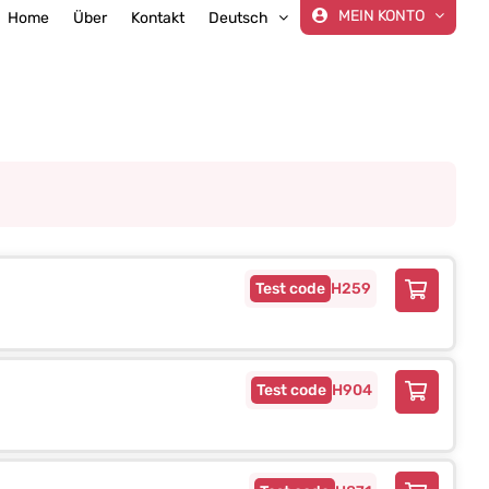
MEIN KONTO
Home
Über
Kontakt
Deutsch
H259
H904