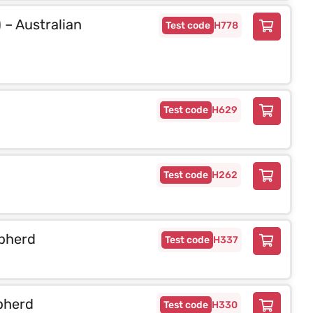
– Australian
H778
H629
H262
epherd
H337
pherd
H330