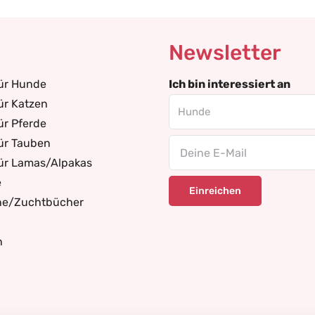
Newsletter
für Hunde
Ich bin interessiert an
ür Katzen
ür Pferde
ür Tauben
Email
für Lamas/Alpakas
e
ne/Zuchtbücher
n