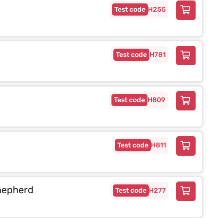
H255
H781
H809
H811
hepherd
H277