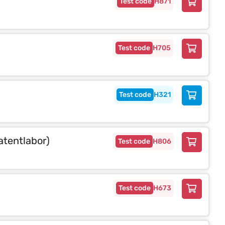
H871
H705
H321
atentlabor)
H806
H673