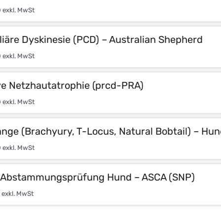
0
exkl. MwSt
liäre Dyskinesie (PCD) – Australian Shepherd
0
exkl. MwSt
ve Netzhautatrophie (prcd-PRA)
0
exkl. MwSt
nge (Brachyury, T-Locus, Natural Bobtail) – Hun
0
exkl. MwSt
e Abstammungsprüfung Hund – ASCA (SNP)
exkl. MwSt