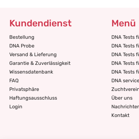
Kundendienst
Menü
Bestellung
DNA Tests 
DNA Probe
DNA Tests f
Versand & Lieferung
DNA Tests f
Garantie & Zuverlässigkeit
DNA Tests f
Wissensdatenbank
DNA Tests 
FAQ
DNA servic
Privatsphäre
Zuchtverei
Haftungsausschluss
Über uns
Login
Nachrichte
Kontakt