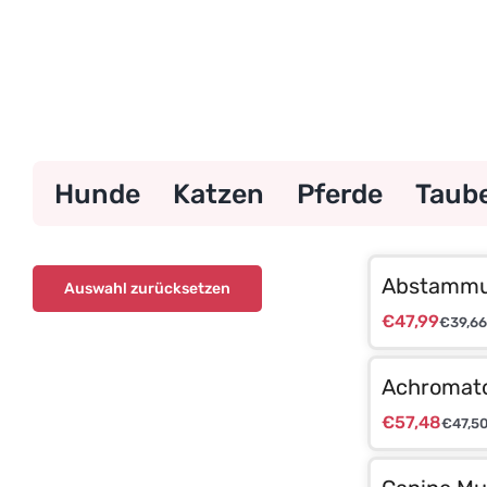
Zum
Inhalt
springen
Hunde
Katzen
Pferde
Taub
Abstammu
Auswahl zurücksetzen
€
47,99
€
39,66
Achromato
€
57,48
€
47,5