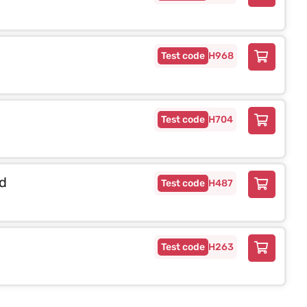
H968
H704
d
H487
H263