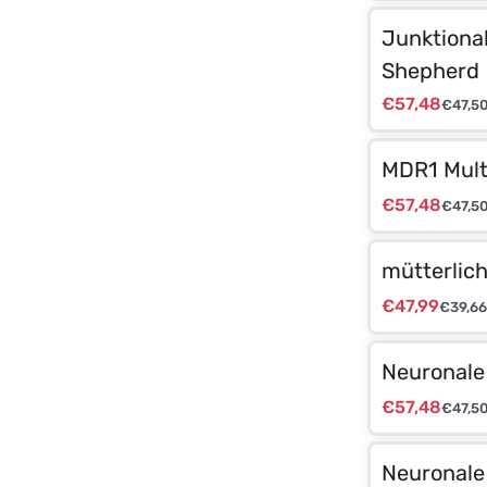
Junktiona
Shepherd
€
57,48
€
47,5
MDR1 Mult
€
57,48
€
47,5
mütterlic
€
47,99
€
39,66
Neuronale
€
57,48
€
47,5
Neuronale 