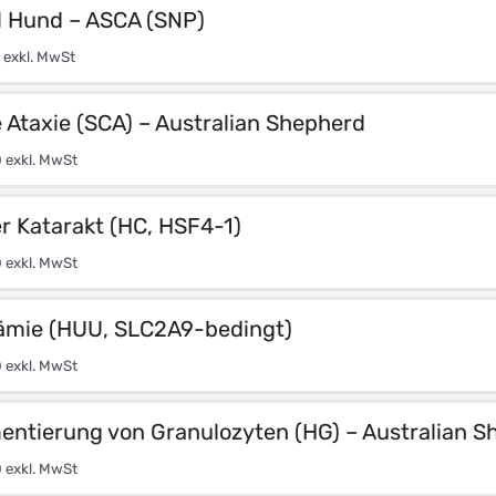
l Hund – ASCA (SNP)
exkl. MwSt
 Ataxie (SCA) – Australian Shepherd
0
exkl. MwSt
r Katarakt (HC, HSF4-1)
0
exkl. MwSt
ämie (HUU, SLC2A9-bedingt)
0
exkl. MwSt
ntierung von Granulozyten (HG) – Australian S
0
exkl. MwSt