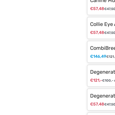
Canine Mul
€
57,48
€
47,5
Collie Eye
€
57,48
€
47,5
CombiBree
€
146,49
€
121
Degenerat
€
121,-
€
100,-
e
Degenerat
€
57,48
€
47,5