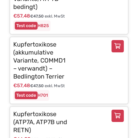
bedingt)
€
57,48
€
47,50
exkl. MwSt
H825
Kupfertoxikose
(akkumulative
Variante, COMMD1
– verwandt) –
Bedlington Terrier
€
57,48
€
47,50
exkl. MwSt
H701
Kupfertoxikose
(ATP7A, ATP7B und
RETN)