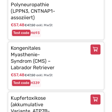
Polyneuropathie
(LPPN3, CNTNAP1-
assoziiert)
€
57,48
€
47,50
exkl. MwSt
H693
Kongenitales
Myasthenie-
Syndrom (CMS) –
Labrador Retriever
€
57,48
€
47,50
exkl. MwSt
H339
Kupfertoxikose
(akkumulative
Variante, ATP7B-