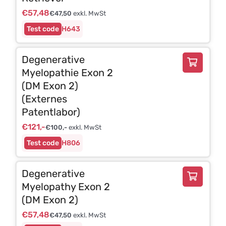
€
57,48
€
47,50
exkl. MwSt
H643
Degenerative
Myelopathie Exon 2
(DM Exon 2)
(Externes
Patentlabor)
€
121,-
€
100,-
exkl. MwSt
H806
Degenerative
Myelopathy Exon 2
(DM Exon 2)
€
57,48
€
47,50
exkl. MwSt