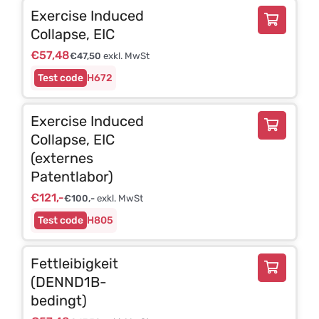
Exercise Induced
Collapse, EIC
€
57,48
€
47,50
exkl. MwSt
H672
Exercise Induced
Collapse, EIC
(externes
Patentlabor)
€
121,-
€
100,-
exkl. MwSt
H805
Fettleibigkeit
(DENND1B-
bedingt)