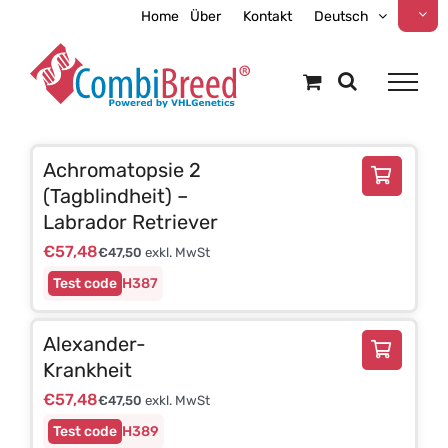
Zum
Home
Über
Kontakt
Deutsch
Inhalt
springen
Achromatopsie 2
(Tagblindheit) –
Labrador Retriever
€
57,48
€
47,50
exkl. MwSt
H387
Alexander-
Krankheit
€
57,48
€
47,50
exkl. MwSt
H389