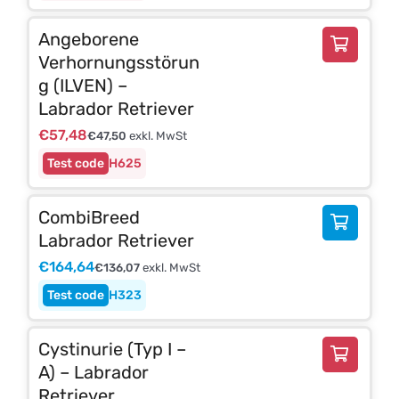
Angeborene
Verhornungsstörun
g (ILVEN) –
Labrador Retriever
€
57,48
€
47,50
exkl. MwSt
H625
CombiBreed
Labrador Retriever
€
164,64
€
136,07
exkl. MwSt
H323
Cystinurie (Typ I –
A) – Labrador
Retriever