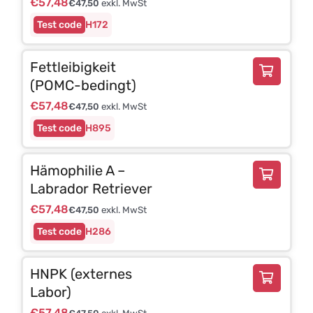
€
57,48
€
47,50
exkl. MwSt
H172
Fettleibigkeit
(POMC-bedingt)
€
57,48
€
47,50
exkl. MwSt
H895
Hämophilie A –
Labrador Retriever
€
57,48
€
47,50
exkl. MwSt
H286
HNPK (externes
Labor)
€
57,48