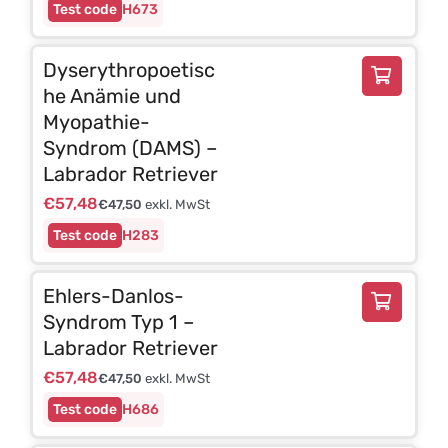
H673
Dyserythropoetisc
he Anämie und
Myopathie-
Syndrom (DAMS) –
Labrador Retriever
€
57,48
€
47,50
exkl. MwSt
H283
Ehlers-Danlos-
Syndrom Typ 1 –
Labrador Retriever
€
57,48
€
47,50
exkl. MwSt
H686