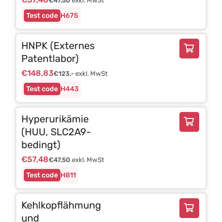
€
47,50
exkl. MwSt
H675
HNPK (Externes
Patentlabor)
€
148,83
€
123,-
exkl. MwSt
H443
Hyperurikämie
(HUU, SLC2A9-
bedingt)
€
57,48
€
47,50
exkl. MwSt
H811
Kehlkopflähmung
und