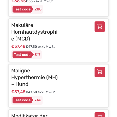
€
66,55
€
55,-
exkl. MwSt
H288
Makuläre
Hornhautdystrophi
e (MCD)
€
57,48
€
47,50
exkl. MwSt
H317
Maligne
Hyperthermie (MH)
– Hund
€
57,48
€
47,50
exkl. MwSt
H746
Modifikator der